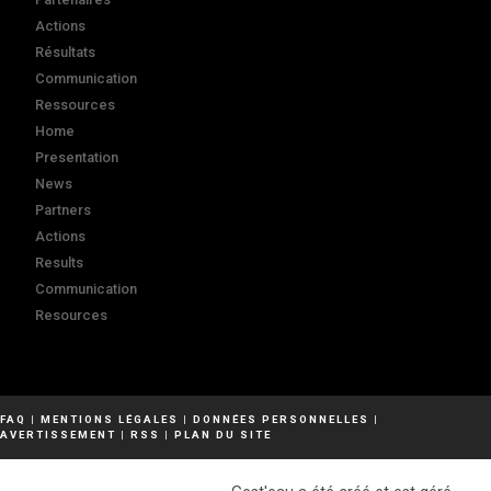
Actions
Résultats
Communication
Ressources
Home
Presentation
News
Partners
Actions
Results
Communication
Resources
FAQ
|
MENTIONS LÉGALES
|
DONNÉES PERSONNELLES
|
AVERTISSEMENT
|
RSS
|
PLAN DU SITE