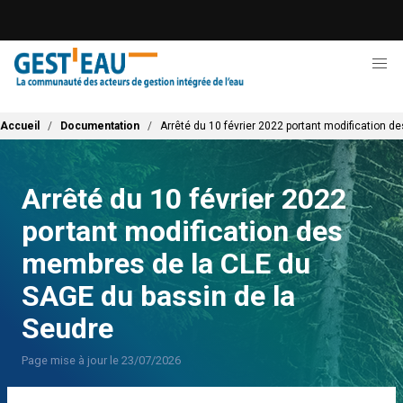
Aller
au
contenu
principal
Fil d'Ariane
Accueil
Documentation
Arrêté du 10 février 2022 portant modification 
Arrêté du 10 février 2022
portant modification des
membres de la CLE du
SAGE du bassin de la
Seudre
Page mise à jour le 23/07/2026