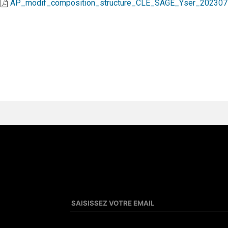
AP_modif_composition_structure_CLE_SAGE_Yser_202307