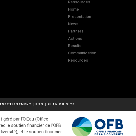
Ressources
Home
Presentation
News
Partners
Actions
Results
Communication
Resources
AVERTISSEMENT
|
RSS
|
PLAN DU SITE
t géré par l'OiEau (Office
vec le soutien financier de l'OFB
diversité), et le soutien financier