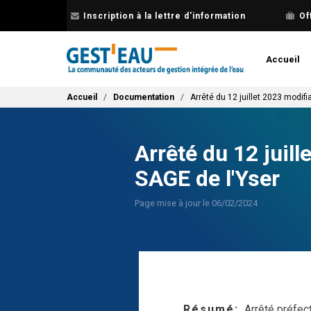
Aller
Inscription à la lettre d'information
Of
au
contenu
principal
Accueil
Fil d'Ariane
Accueil
Documentation
Arrêté du 12 juillet 2023 modif
Arrêté du 12 juil
SAGE de l'Yser
Page mise à jour le 06/02/2024
Résumé
Arrêté préfec