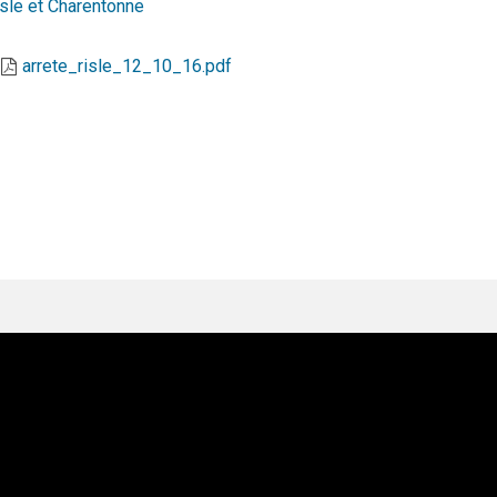
sle et Charentonne
arrete_risle_12_10_16.pdf