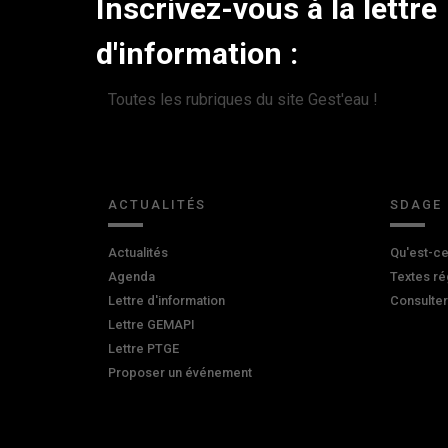
Inscrivez-vous à la lettre
d'information :
Toutes les rubriques du site Gest'eau !
ACTUALITÉS
SDAGE
Actualités
Qu'est-ce
Agenda
Textes ré
Lettre d'information
Consulte
Lettre GEMAPI
Lettre PTGE
Proposer un événement