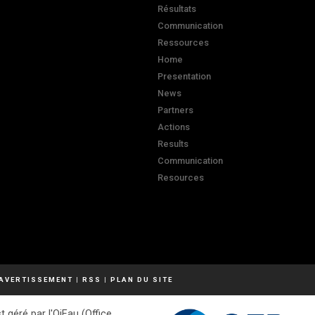
Résultats
Communication
Ressources
Home
Presentation
News
Partners
Actions
Results
Communication
Resources
AVERTISSEMENT
|
RSS
|
PLAN DU SITE
t géré par l'OiEau (Office