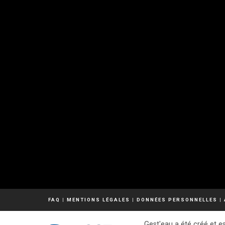
FAQ
|
MENTIONS LÉGALES
|
DONNÉES PERSONNELLES
|
Gest'eau a été créé et es