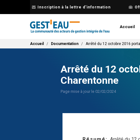
Aller
Inscription à la lettre d'information
Of
au
contenu
principal
Accueil
Fil d'Ariane
Accueil
Documentation
Arrêté du 12 octobre 2016 port
Arrêté du 12 octo
Charentonne
Page mise à jour le 02/02/2024
Résumé
Arrêté du 12 