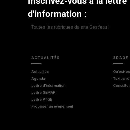
Inscrivez-vous à la lettre
d'information :
Toutes les rubriques du site Gest'eau !
ACTUALITÉS
SDAGE
Actualités
Qu'est-ce
Agenda
Textes ré
Lettre d'information
Consulte
Lettre GEMAPI
Lettre PTGE
Proposer un événement