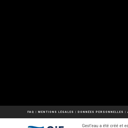
FAQ
|
MENTIONS LÉGALES
|
DONNÉES PERSONNELLES
|
Gest'eau a été créé et es