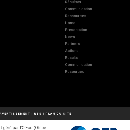
Résultats
Communication
Ressources
Home
Presentation
News
Partners
Actions
Results
Communication
Resources
AVERTISSEMENT
|
RSS
|
PLAN DU SITE
t géré par l'OiEau (Office