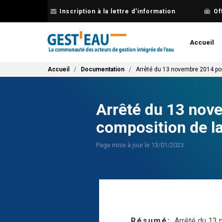
Aller
Inscription à la lettre d'information
Of
au
contenu
principal
Accueil
Fil d'Ariane
Accueil
Documentation
Arrêté du 13 novembre 2014 por
Arrêté du 13 nove
composition de l
Page mise à jour le 13/01/2023
Résumé
Arrêté du 13 