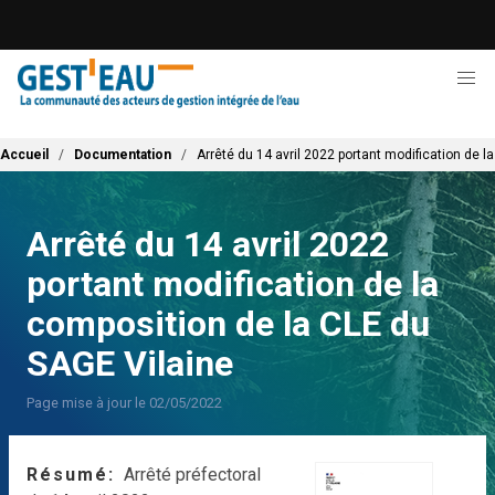
Aller
au
contenu
principal
Fil d'Ariane
Accueil
Documentation
Arrêté du 14 avril 2022 portant modification de 
Arrêté du 14 avril 2022
portant modification de la
composition de la CLE du
SAGE Vilaine
Page mise à jour le 02/05/2022
Résumé
Arrêté préfectoral