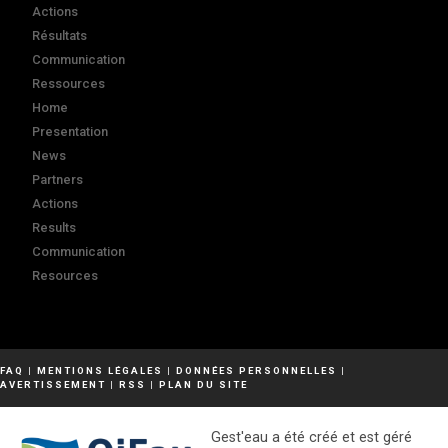
Actions
Résultats
Communication
Ressources
Home
Presentation
News
Partners
Actions
Results
Communication
Resources
FAQ
|
MENTIONS LÉGALES
|
DONNÉES PERSONNELLES
|
AVERTISSEMENT
|
RSS
|
PLAN DU SITE
Gest'eau a été créé et est géré