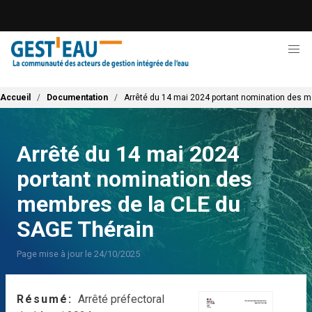
Aller
au
contenu
principal
Fil d'Ariane
Accueil
Documentation
Arrêté du 14 mai 2024 portant nomination des 
Arrêté du 14 mai 2024
portant nomination des
membres de la CLE du
SAGE Thérain
Page mise à jour le 24/10/2025
Résumé
Arrêté préfectoral