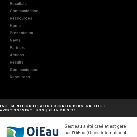
Résultats
Communication
Ressources
Home
Presentation
News
Partners
Actions
Results
Communication
Resources
FAQ
|
MENTIONS LÉGALES
|
DONNÉES PERSONNELLES
|
AVERTISSEMENT
|
RSS
|
PLAN DU SITE
Gest'eau a été créé et est géré
par l'OiEau (Office International