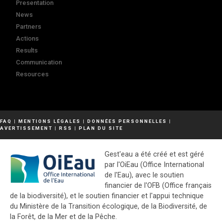
Presentation
News
Partners
Actions
Results
Communication
Resources
FAQ
|
MENTIONS LÉGALES
|
DONNÉES PERSONNELLES
|
AVERTISSEMENT
|
RSS
|
PLAN DU SITE
Gest'eau a été créé et est géré
par l'OiEau (Office International
de l'Eau), avec le soutien
financier de l'OFB (Office français
de la biodiversité), et le soutien financier et l'appui technique
du Ministère de la Transition écologique, de la Biodiversité, de
la Forêt, de la Mer et de la Pêche.