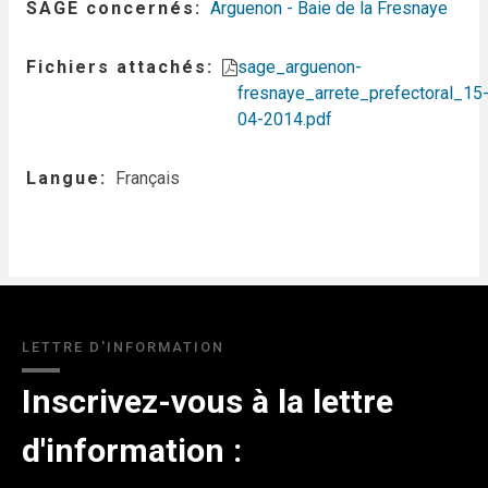
SAGE concernés
Arguenon - Baie de la Fresnaye
Fichiers attachés
sage_arguenon-
fresnaye_arrete_prefectoral_15
04-2014.pdf
Langue
Français
LETTRE D'INFORMATION
Inscrivez-vous à la lettre
d'information :