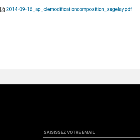
2014-09-16_ap_clemodificationcomposition_sagelay.pdf