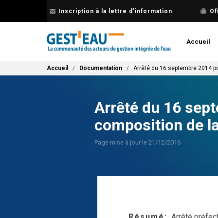
Aller
Inscription à la lettre d'information
Of
au
contenu
principal
Accueil
Fil d'Ariane
Accueil
Documentation
Arrêté du 16 septembre 2014 po
Arrêté du 16 sept
composition de l
Page mise à jour le 21/12/2016
Résumé
Arrêté préfec