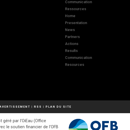
Communication
Ressources
Home
Presentation
News
Partners
Actions
Results
Communication
Resources
AVERTISSEMENT
|
RSS
|
PLAN DU SITE
t géré par l'OiEau (Office
vec le soutien financier de l'OFB