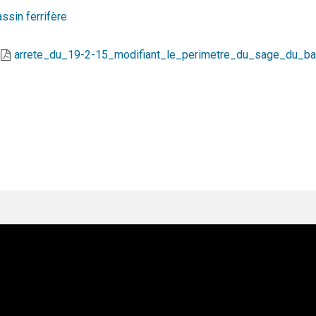
ssin ferrifère
arrete_du_19-2-15_modifiant_le_perimetre_du_sage_du_bas