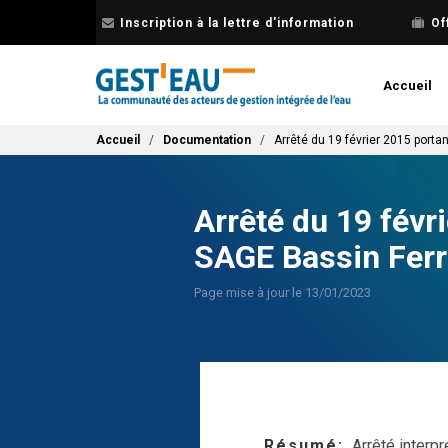
Aller
Inscription à la lettre d'information
Of
au
contenu
principal
Accueil
Fil d'Ariane
Accueil
Documentation
Arrêté du 19 février 2015 porta
Arrêté du 19 févr
SAGE Bassin Ferr
Page mise à jour le 13/01/2023
Résumé
Arrêté interp