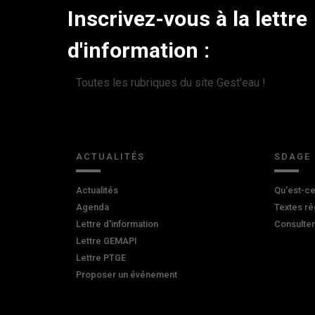
Inscrivez-vous à la lettre
d'information :
Toutes les rubriques du site Gest'eau !
ACTUALITÉS
SDAGE
Actualités
Qu'est-ce
Agenda
Textes ré
Lettre d'information
Consulte
Lettre GEMAPI
Lettre PTGE
Proposer un événement