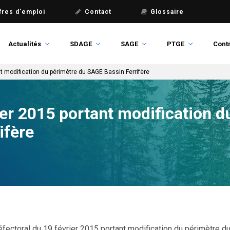
fres d'emploi
Contact
Glossaire
Actualités
SDAGE
SAGE
PTGE
Contr
nt modification du périmètre du SAGE Bassin Ferrifère
ier 2015 portant modification d
ifère
réfectoral du 19 février 2015 portant modification du périmètre d