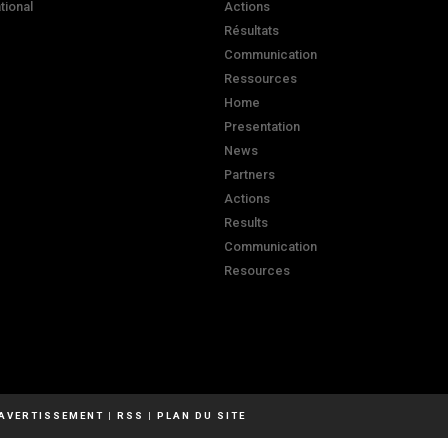
ational
Actions
Résultats
Communication
Ressources
Home
Presentation
News
Partners
Actions
Results
Communication
Resources
AVERTISSEMENT
|
RSS
|
PLAN DU SITE