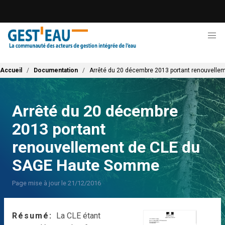
Aller
au
contenu
principal
Fil d'Ariane
Accueil
Documentation
Arrêté du 20 décembre 2013 portant renouvell
Arrêté du 20 décembre
2013 portant
renouvellement de CLE du
SAGE Haute Somme
Page mise à jour le 21/12/2016
Résumé
La CLE étant