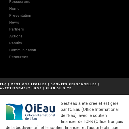
Ressources
Home
Presentation
News
Partners
Actions
Results
Communication
Resources
FAQ
|
MENTIONS LÉGALES
|
DONNÉES PERSONNELLES
|
AVERTISSEMENT
|
RSS
|
PLAN DU SITE
Gest'eau a été créé et est géré
par l'OiEau (Office International
de l'Eau), avec le soutien
financier de l'OFB (Office français
de la biodiversité), et le soutien financier et l'appui technique