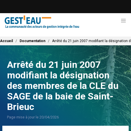
Aller
au
contenu
principal
Fil d'Ariane
Accueil
Documentation
Arrêté du 21 juin 2007 modifiant la désignation
Arrêté du 21 juin 2007
modifiant la désignation
des membres de la CLE du
SAGE de la baie de Saint-
Brieuc
Page mise à jour le 20/04/2026