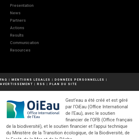
Presentation
News
Partners
Actions
Results
Communication
Resources
FAQ
|
MENTIONS LÉGALES
|
DONNÉES PERSONNELLES
|
AVERTISSEMENT
|
RSS
|
PLAN DU SITE
Gest'eau a été créé et est géré
par l'OiEau (Office International
de l'Eau), avec le soutien
financier de l'OFB (Office français
de la biodiversité), et le soutien financier et l'appui technique
du Ministère de la Transition écologique, de la Biodiversité, de