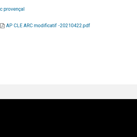
c provençal
AP CLE ARC modificatif -20210422.pdf