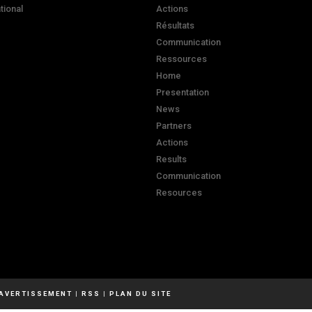
ational
Actions
Résultats
Communication
Ressources
Home
Presentation
News
Partners
Actions
Results
Communication
Resources
AVERTISSEMENT
|
RSS
|
PLAN DU SITE