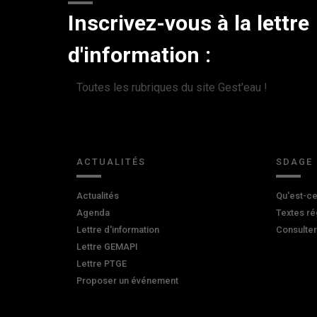
Inscrivez-vous à la lettre
d'information :
Toutes les rubriques du site Gest'eau !
ACTUALITÉS
SDAGE
Actualités
Qu'est-ce
Agenda
Textes ré
Lettre d'information
Consulte
Lettre GEMAPI
Lettre PTGE
Proposer un événement