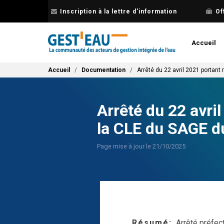
Aller
Inscription à la lettre d'information
Of
au
contenu
principal
Accueil
Fil d'Ariane
Accueil
Documentation
Arrêté du 22 avril 2021 portant
Arrêté du 22 avri
la CLE du SAGE du
Page mise à jour le 21/10/2025
Résumé
Arrêté préfec