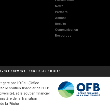
Presentation
News
Partners
Actions
Results
Communication
Resources
AVERTISSEMENT
|
RSS
|
PLAN DU SITE
t géré par l'OiEau (Office
vec le soutien financier de l'OFB
diversité), et le soutien financier
inistère de la Transition
 de la Pêche.