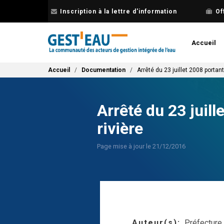
Aller
Inscription à la lettre d'information
Of
au
contenu
principal
Accueil
Fil d'Ariane
Accueil
Documentation
Arrêté du 23 juillet 2008 portan
Arrêté du 23 juil
rivière
Page mise à jour le 21/12/2016
Auteur(s)
Préfecture