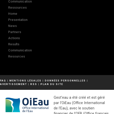
Communication
Ressources
Home
Presentation
News
Partners
Actions
Results
Communication
Resources
FAQ
|
MENTIONS LÉGALES
|
DONNÉES PERSONNELLES
|
AVERTISSEMENT
|
RSS
|
PLAN DU SITE
Gest'eau a été créé et est géré
par l'OiEau (Office International
de l'Eau), avec le soutien
financier de l'OFB (Office français