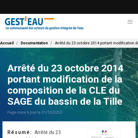
Aller
au
contenu
principal
Fil d'Ariane
Accueil
Documentation
Arrêté du 23 octobre 2014 portant modification d
Arrêté du 23 octobre 2014
portant modification de la
composition de la CLE du
SAGE du bassin de la Tille
Page mise à jour le 31/10/2023
Résumé
Arrêté du 23