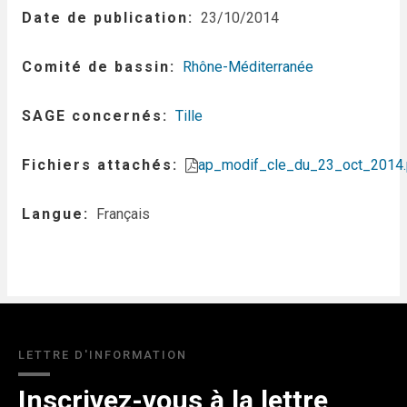
Date de publication
23/10/2014
Comité de bassin
Rhône-Méditerranée
SAGE concernés
Tille
Fichiers attachés
ap_modif_cle_du_23_oct_2014.
Langue
Français
LETTRE D'INFORMATION
Inscrivez-vous à la lettre