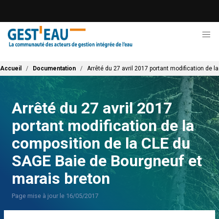
Aller
au
contenu
principal
Fil d'Ariane
Accueil
Documentation
Arrêté du 27 avril 2017 portant modification de 
Arrêté du 27 avril 2017
portant modification de la
composition de la CLE du
SAGE Baie de Bourgneuf et
marais breton
Page mise à jour le 16/05/2017