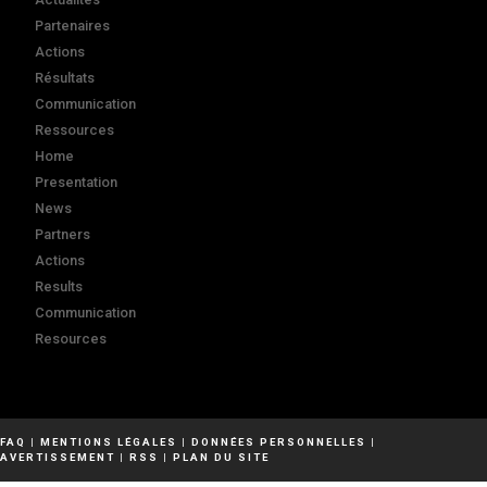
Partenaires
Actions
Résultats
Communication
Ressources
Home
Presentation
News
Partners
Actions
Results
Communication
Resources
FAQ
|
MENTIONS LÉGALES
|
DONNÉES PERSONNELLES
|
AVERTISSEMENT
|
RSS
|
PLAN DU SITE