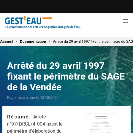
Aller
au
contenu
principal
Fil d'Ariane
Accueil
Documentation
Arrêté du 29 avril 1997 fixant le périmètre du S
Arrêté du 29 avril 1997
fixant le périmètre du SAGE
de la Vendée
Page mise à jour le 13/05/2024
Résumé
Arrêté
n°97/DRCL/4-004 fixant le
périmètre d'élaboration du