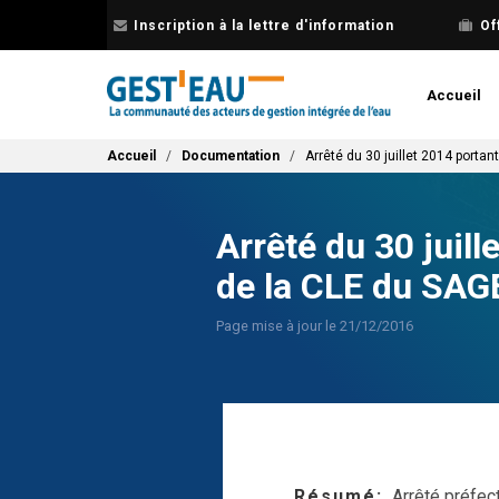
Aller
Inscription à la lettre d'information
Of
au
contenu
principal
Accueil
Fil d'Ariane
Accueil
Documentation
Arrêté du 30 juillet 2014 porta
Arrêté du 30 juil
de la CLE du SAG
Page mise à jour le 21/12/2016
Résumé
Arrêté préfe