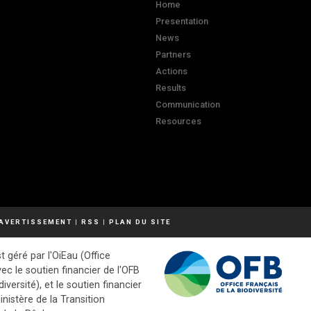
Home
Presentation
News
Partners
Actions
Results
Communication
Resources
AVERTISSEMENT
|
RSS
|
PLAN DU SITE
t géré par l'OiEau (Office
vec le soutien financier de l'OFB
diversité), et le soutien financier
inistère de la Transition