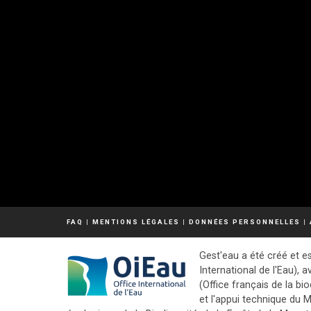
FAQ
|
MENTIONS LÉGALES
|
DONNÉES PERSONNELLES
|
Gest'eau a été créé et es
International de l'Eau), a
(Office français de la bio
et l'appui technique du M