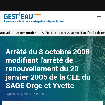
Aller
au
contenu
principal
Fil d'Ariane
Accueil
Documentation
Arrêté du 8 octobre 2008 modifiant l'arrêté de r
Arrêté du 8 octobre 2008
modifiant l'arrêté de
renouvellement du 20
janvier 2005 de la CLE du
SAGE Orge et Yvette
Page mise à jour le 27/05/2019