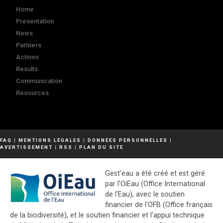
Home
Presentation
News
Partners
Actions
Results
Communication
Resources
FAQ
|
MENTIONS LÉGALES
|
DONNÉES PERSONNELLES
|
AVERTISSEMENT
|
RSS
|
PLAN DU SITE
Gest'eau a été créé et est géré
par l'OiEau (Office International
de l'Eau), avec le soutien
financier de l'OFB (Office français
de la biodiversité), et le soutien financier et l'appui technique