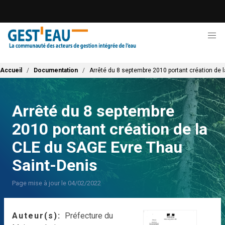
Aller
au
contenu
principal
Fil d'Ariane
Accueil
Documentation
Arrêté du 8 septembre 2010 portant création de 
Arrêté du 8 septembre
2010 portant création de la
CLE du SAGE Evre Thau
Saint-Denis
Page mise à jour le 04/02/2022
Auteur(s)
Préfecture du