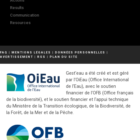
Actions
Results
Communication
Resources
FAQ
|
MENTIONS LÉGALES
|
DONNÉES PERSONNELLES
|
AVERTISSEMENT
|
RSS
|
PLAN DU SITE
Gest'eau a été créé et est géré
par l'OiEau (Office International
de l'Eau), avec le soutien
financier de l'OFB (Office français
de la biodiversité), et le soutien financier et l'appui technique
du Ministère de la Transition écologique, de la Biodiversité, de
la Forêt, de la Mer et de la Pêche.