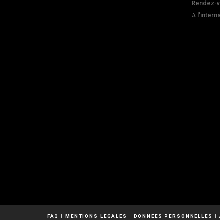
Rendez-v
A l'intern
FAQ
|
MENTIONS LÉGALES
|
DONNÉES PERSONNELLES
|