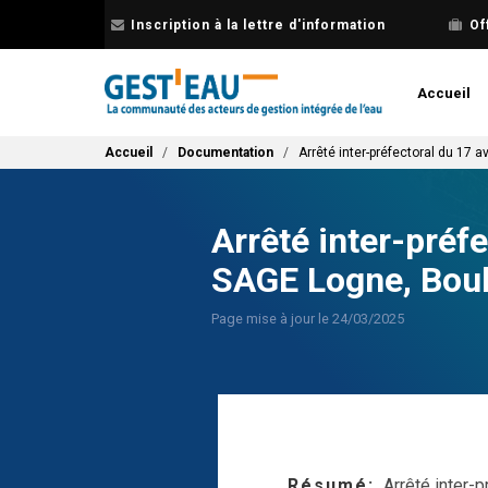
Aller
Inscription à la lettre d'information
Of
au
contenu
principal
Accueil
Fil d'Ariane
Accueil
Documentation
Arrêté inter-préfectoral du 17 
Arrêté inter-préf
SAGE Logne, Boul
Page mise à jour le 24/03/2025
Résumé
Arrêté inter-