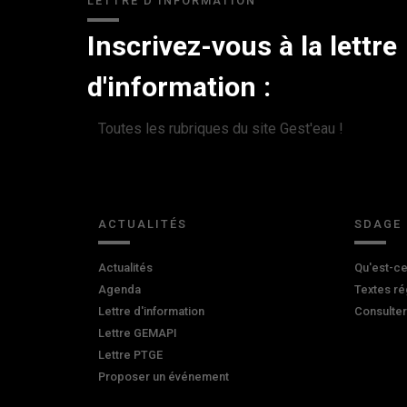
LETTRE D'INFORMATION
Inscrivez-vous à la lettre
d'information :
Toutes les rubriques du site Gest'eau !
ACTUALITÉS
SDAGE
Actualités
Qu'est-ce
Agenda
Textes ré
Lettre d'information
Consulte
Lettre GEMAPI
Lettre PTGE
Proposer un événement