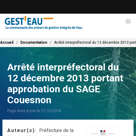
Aller
au
contenu
principal
Fil d'Ariane
Accueil
Documentation
Arrêté interpréfectoral du 12 décembre 2013 po
Arrêté interpréfectoral du
12 décembre 2013 portant
approbation du SAGE
Couesnon
Page mise à jour le 21/12/2016
Auteur(s)
Préfecture de la