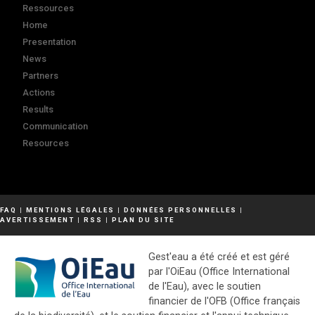
Ressources
Home
Presentation
News
Partners
Actions
Results
Communication
Resources
FAQ
|
MENTIONS LÉGALES
|
DONNÉES PERSONNELLES
|
AVERTISSEMENT
|
RSS
|
PLAN DU SITE
Gest'eau a été créé et est géré
par l'OiEau (Office International
de l'Eau), avec le soutien
financier de l'OFB (Office français