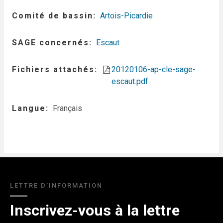
Comité de bassin
Artois-Picardie
SAGE concernés
Escaut
Fichiers attachés
20120106-ap-cle-sage-
escaut.pdf
Langue
Français
LETTRE D'INFORMATION
Inscrivez-vous à la lettre