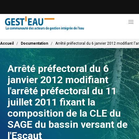
Aller
au
contenu
principal
Fil d'Ariane
Accueil
Documentation
Arrêté préfectoral du 6 janvier 2012 modifiant l'a
Arrêté préfectoral du 6
janvier 2012 modifiant
l'arrêté préfectoral du 11
juillet 2011 fixant la
composition de la CLE du
SAGE du bassin versant de
l'Escaut