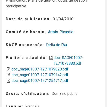
Planification/Plans de gestion/Outils de gestion
participative
Date de publication
01/04/2010
Comité de bassin
Artois-Picardie
SAGE concernés
Delta de l'Aa
Fichiers attachés
doc_SAGE01007-
1271078880.pdf
doc_sage01007-1271079020.pdf
doc_sage01007-1271079142.pdf
doc_sage01007-1271254717.pdf
Droits d'utilisation
Domaine public
Langue
Français