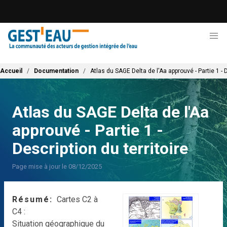
Aller
au
contenu
principal
Fil d'Ariane
Accueil
Documentation
Atlas du SAGE Delta de l'Aa approuvé - Partie 1 - D
Atlas du SAGE Delta de l'Aa
approuvé - Partie 1 -
Description du territoire
Page mise à jour le 08/12/2025
Résumé
Cartes C2 à
C4 :
Situation géographique du