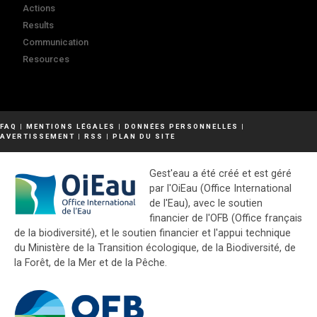
Actions
Results
Communication
Resources
FAQ
|
MENTIONS LÉGALES
|
DONNÉES PERSONNELLES
|
AVERTISSEMENT
|
RSS
|
PLAN DU SITE
Gest'eau a été créé et est géré
par l'OiEau (Office International
de l'Eau), avec le soutien
financier de l'OFB (Office français
de la biodiversité), et le soutien financier et l'appui technique
du Ministère de la Transition écologique, de la Biodiversité, de
la Forêt, de la Mer et de la Pêche.