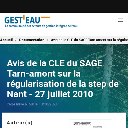
Aller
au
contenu
principal
Fil d'Ariane
Accueil
Documentation
Avis de la CLE du SAGE Tarn-amont sur la régulari
Avis de la CLE du SAGE
Tarn-amont sur la
régularisation de la step de
Nant - 27 juillet 2010
Page mise à jour le 18/10/2021
Auteur(s)