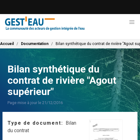
Aller
au
contenu
principal
Fil d'Ariane
Accueil
Documentation
Bilan synthétique du contrat de rivière "Agout su
Bilan synthétique du
contrat de rivière "Agout
supérieur"
Page mise à jour le 21/12/2016
Type de document
Bilan
du contrat