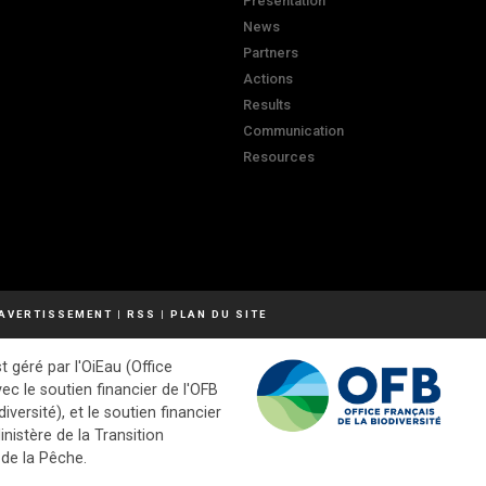
Presentation
News
Partners
Actions
Results
Communication
Resources
AVERTISSEMENT
|
RSS
|
PLAN DU SITE
t géré par l'OiEau (Office
vec le soutien financier de l'OFB
diversité), et le soutien financier
inistère de la Transition
 de la Pêche.