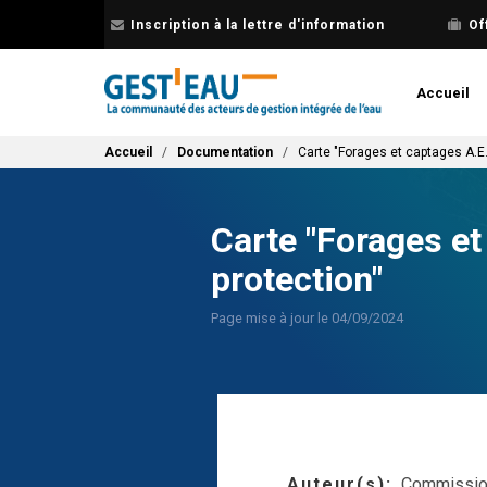
Aller
Inscription à la lettre d'information
Of
au
contenu
principal
Accueil
Fil d'Ariane
Accueil
Documentation
Carte "Forages et captages A.E.
Carte "Forages et
protection"
Page mise à jour le 04/09/2024
Auteur(s)
Commission