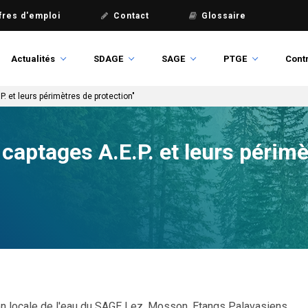
fres d'emploi
Contact
Glossaire
Actualités
SDAGE
SAGE
PTGE
Contr
P. et leurs périmètres de protection"
 captages A.E.P. et leurs périm
 locale de l'eau du SAGE Lez, Mosson, Etangs Palavasiens