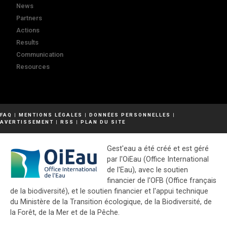
News
Partners
Actions
Results
Communication
Resources
FAQ
|
MENTIONS LÉGALES
|
DONNÉES PERSONNELLES
|
AVERTISSEMENT
|
RSS
|
PLAN DU SITE
Gest'eau a été créé et est géré
par l'OiEau (Office International
de l'Eau), avec le soutien
financier de l'OFB (Office français
de la biodiversité), et le soutien financier et l'appui technique
du Ministère de la Transition écologique, de la Biodiversité, de
la Forêt, de la Mer et de la Pêche.