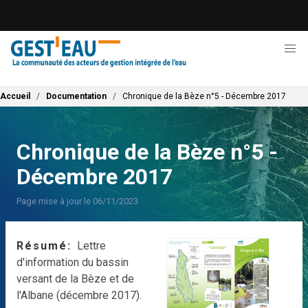
Aller
au
contenu
principal
Fil d'Ariane
Accueil
Documentation
Chronique de la Bèze n°5 - Décembre 2017
Chronique de la Bèze n°5 -
Décembre 2017
Page mise à jour le 06/11/2023
Résumé
Lettre
d'information du bassin
versant de la Bèze et de
l'Albane (décembre 2017).