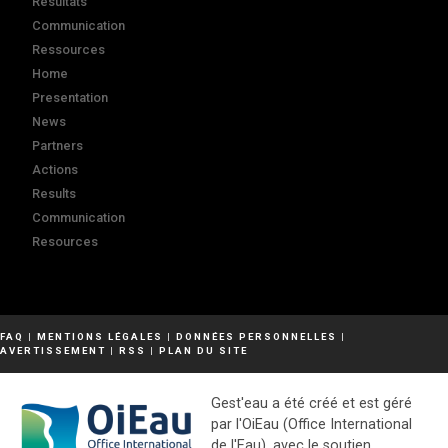
Résultats
Communication
Ressources
Home
Presentation
News
Partners
Actions
Results
Communication
Resources
FAQ
|
MENTIONS LÉGALES
|
DONNÉES PERSONNELLES
|
AVERTISSEMENT
|
RSS
|
PLAN DU SITE
Gest'eau a été créé et est géré
par l'OiEau (Office International
de l'Eau), avec le soutien