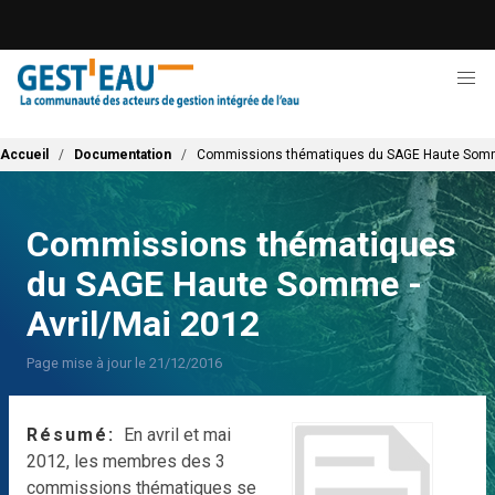
Aller
au
contenu
principal
Fil d'Ariane
Accueil
Documentation
Commissions thématiques du SAGE Haute Somme
Commissions thématiques
du SAGE Haute Somme -
Avril/Mai 2012
Page mise à jour le 21/12/2016
Résumé
En avril et mai
2012, les membres des 3
commissions thématiques se