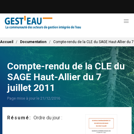
Aller
au
contenu
principal
Fil d'Ariane
Accueil
Documentation
Compte-rendu de la CLE du SAGE Haut-Allier du 7 
Compte-rendu de la CLE du
SAGE Haut-Allier du 7
juillet 2011
Page mise à jour le 21/12/2016
Résumé
Ordre du jour :