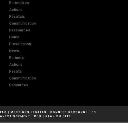
Partenaires
Actions
Résultats
Communication
Ressources
Home
Presentation
News
Partners
Actions
Results
Communication
Resources
FAQ
|
MENTIONS LÉGALES
|
DONNÉES PERSONNELLES
|
AVERTISSEMENT
|
RSS
|
PLAN DU SITE