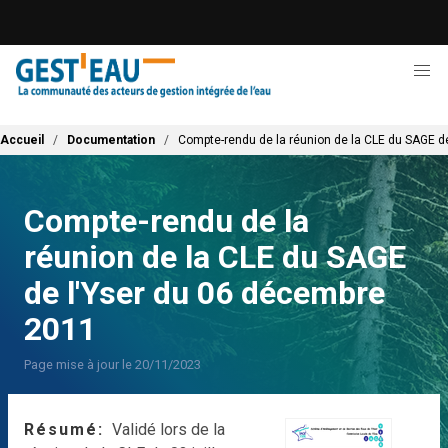
Aller
au
contenu
principal
Fil d'Ariane
Accueil
Documentation
Compte-rendu de la réunion de la CLE du SAGE d
Compte-rendu de la
réunion de la CLE du SAGE
de l'Yser du 06 décembre
2011
Page mise à jour le 20/11/2023
Résumé
Validé lors de la