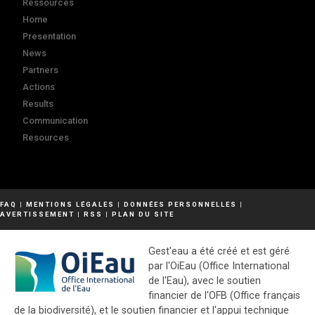
Ressources
Home
Presentation
News
Partners
Actions
Results
Communication
Resources
FAQ
|
MENTIONS LÉGALES
|
DONNÉES PERSONNELLES
|
AVERTISSEMENT
|
RSS
|
PLAN DU SITE
Gest'eau a été créé et est géré
par l'OiEau (Office International
de l'Eau), avec le soutien
financier de l'OFB (Office français
de la biodiversité), et le soutien financier et l'appui technique