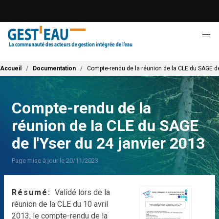
Aller
au
contenu
principal
Fil d'Ariane
Accueil
Documentation
Compte-rendu de la réunion de la CLE du SAGE de
Compte-rendu de la
réunion de la CLE du SAGE
de l'Yser du 24 janvier 2013
Page mise à jour le 20/11/2023
Résumé
Validé lors de la
réunion de la CLE du 10 avril
2013, le compte-rendu de la