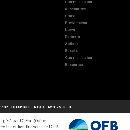
Communication
Ressources
Home
Presentation
News
Partners
Actions
Results
Communication
Resources
AVERTISSEMENT
|
RSS
|
PLAN DU SITE
t géré par l'OiEau (Office
vec le soutien financier de l'OFB