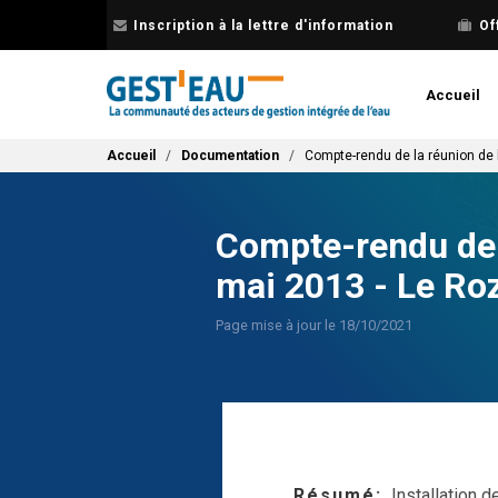
Aller
Inscription à la lettre d'information
Of
au
contenu
principal
Accueil
Fil d'Ariane
Accueil
Documentation
Compte-rendu de la réunion de 
Compte-rendu de 
mai 2013 - Le Roz
Page mise à jour le 18/10/2021
Résumé
Installation 