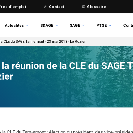
fres d'emploi
Contact
Glossaire
Actualités
SDAGE
SAGE
PTGE
Contr
la CLE du SAGE Tarn-amont - 23 mai 2013 - Le Rozier
la réunion de la CLE du SAGE 
ier
de la CLE du Tarn-amont : élection du président, des vice-préside