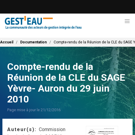
Aller
au
contenu
principal
Fil d'Ariane
Accueil
Documentation
Compte-rendu de la Réunion de la CLE du SAGE Y
Compte-rendu de la
Réunion de la CLE du SAGE
Yèvre- Auron du 29 juin
2010
Page mise à jour le 21/12/2016
Auteur(s)
Commission