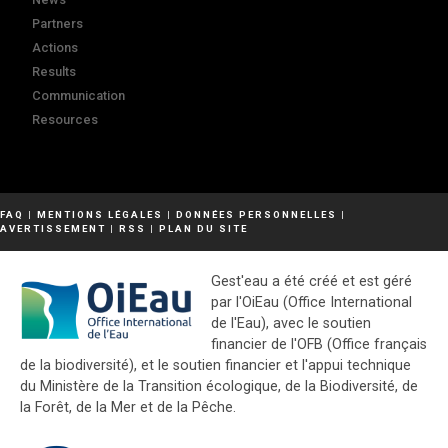
Partners
Actions
Results
Communication
Resources
FAQ
|
MENTIONS LÉGALES
|
DONNÉES PERSONNELLES
|
AVERTISSEMENT
|
RSS
|
PLAN DU SITE
Gest'eau a été créé et est géré
par l'OiEau (Office International
de l'Eau), avec le soutien
financier de l'OFB (Office français
de la biodiversité), et le soutien financier et l'appui technique
du Ministère de la Transition écologique, de la Biodiversité, de
la Forêt, de la Mer et de la Pêche.