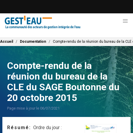
Aller
au
contenu
principal
Fil d'Ariane
Accueil
Documentation
Compte-rendu de la réunion du bureau de la CL
Compte-rendu de la
réunion du bureau de la
CLE du SAGE Boutonne du
20 octobre 2015
Page mise à jour le 06/07/2021
Résumé
Ordre du jour :