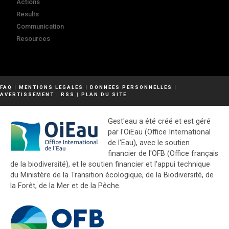
Actions
Results
Communication
Resources
FAQ
|
MENTIONS LÉGALES
|
DONNÉES PERSONNELLES
|
AVERTISSEMENT
|
RSS
|
PLAN DU SITE
Gest'eau a été créé et est géré
par l'OiEau (Office International
de l'Eau), avec le soutien
financier de l'OFB (Office français
de la biodiversité), et le soutien financier et l'appui technique
du Ministère de la Transition écologique, de la Biodiversité, de
la Forêt, de la Mer et de la Pêche.