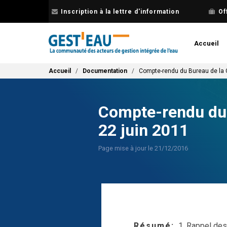
Aller
Inscription à la lettre d'information
Of
au
contenu
principal
Accueil
Fil d'Ariane
Accueil
Documentation
Compte-rendu du Bureau de la 
Compte-rendu du 
22 juin 2011
Page mise à jour le 21/12/2016
Résumé
1. Rappel des