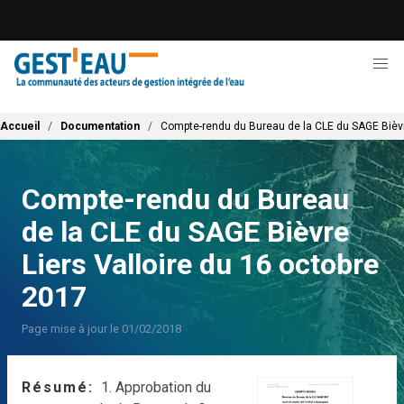
Aller
au
contenu
principal
Fil d'Ariane
Accueil
Documentation
Compte-rendu du Bureau de la CLE du SAGE Bièvre
Compte-rendu du Bureau
de la CLE du SAGE Bièvre
Liers Valloire du 16 octobre
2017
Page mise à jour le 01/02/2018
Résumé
1. Approbation du