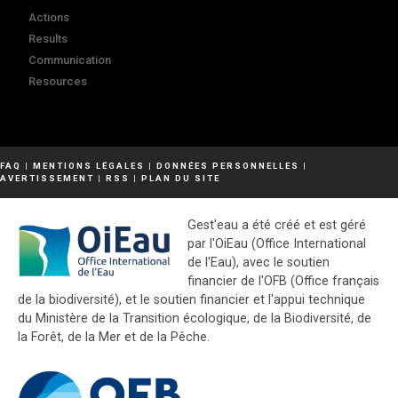
Actions
Results
Communication
Resources
FAQ
|
MENTIONS LÉGALES
|
DONNÉES PERSONNELLES
|
AVERTISSEMENT
|
RSS
|
PLAN DU SITE
Gest'eau a été créé et est géré
par l'OiEau (Office International
de l'Eau), avec le soutien
financier de l'OFB (Office français
de la biodiversité), et le soutien financier et l'appui technique
du Ministère de la Transition écologique, de la Biodiversité, de
la Forêt, de la Mer et de la Pêche.