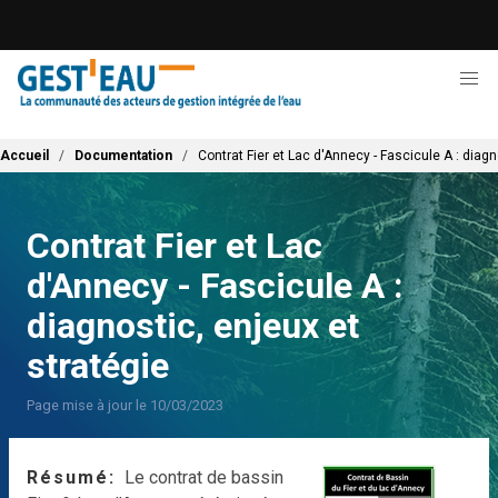
Aller
au
contenu
principal
Fil d'Ariane
Accueil
Documentation
Contrat Fier et Lac d'Annecy - Fascicule A : diagn
Contrat Fier et Lac
d'Annecy - Fascicule A :
diagnostic, enjeux et
stratégie
Page mise à jour le 10/03/2023
Résumé
Le contrat de bassin