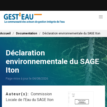
Aller
au
contenu
principal
Fil d'Ariane
Accueil
Documentation
Déclaration environnementale du SAGE Iton
Déclaration
environnementale du SAGE
Iton
Page mise à jour le 04/08/2026
Auteur(s)
Commission
Locale de l'Eau du SAGE Iton