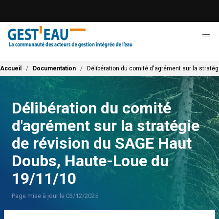
Aller
au
contenu
principal
Fil d'Ariane
Accueil
Documentation
Délibération du comité d'agrément sur la straté
Délibération du comité
d'agrément sur la stratégie
de révision du SAGE Haut
Doubs, Haute-Loue du
19/11/10
Page mise à jour le 03/12/2025