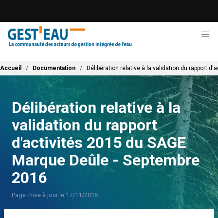
Aller
au
contenu
principal
Fil d'Ariane
Accueil
Documentation
Délibération relative à la validation du rapport
Délibération relative à la
validation du rapport
d'activités 2015 du SAGE
Marque Deûle - Septembre
2016
Page mise à jour le 17/11/2016