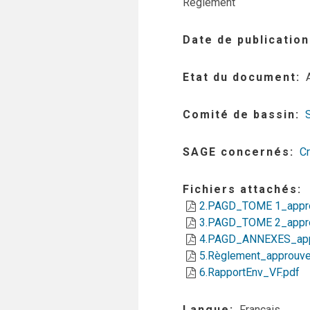
Règlement
Date de publication
Etat du document
Comité de bassin
SAGE concernés
Cr
Fichiers attachés
2.PAGD_TOME 1_appr
3.PAGD_TOME 2_appr
4.PAGD_ANNEXES_app
5.Règlement_approuve
6.RapportEnv_VF.pdf
Langue
Français