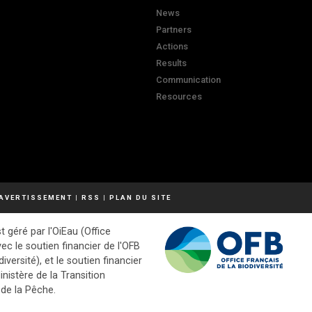
News
Partners
Actions
Results
Communication
Resources
AVERTISSEMENT
|
RSS
|
PLAN DU SITE
t géré par l'OiEau (Office
vec le soutien financier de l'OFB
diversité), et le soutien financier
inistère de la Transition
 de la Pêche.