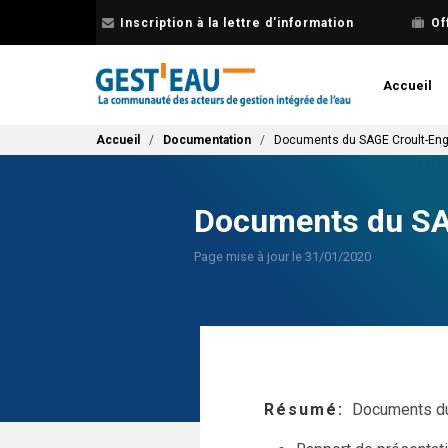
Aller
Inscription à la lettre d'information
Of
au
contenu
principal
Accueil
Fil d'Ariane
Accueil
Documentation
Documents du SAGE Croult-Engh
Documents du SAG
Page mise à jour le 31/01/2020
Résumé
Documents du 