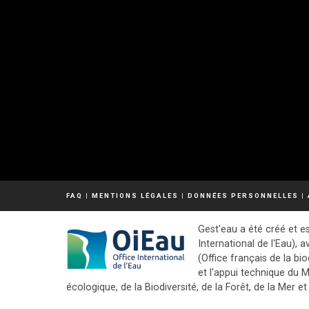
FAQ
|
MENTIONS LÉGALES
|
DONNÉES PERSONNELLES
|
Gest'eau a été créé et es
International de l'Eau), a
(Office français de la bio
et l'appui technique du M
écologique, de la Biodiversité, de la Forêt, de la Mer et