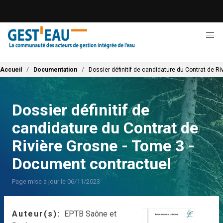
Aller
au
contenu
principal
Fil d'Ariane
Accueil
Documentation
Dossier définitif de candidature du Contrat de R
Dossier définitif de
candidature du Contrat de
Rivière Grosne - Tome 3 -
Document contractuel
Page mise à jour le 06/11/2023
Auteur(s)
EPTB Saône et