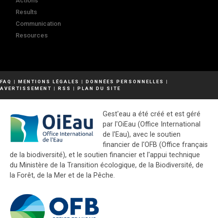
Actions
Results
Communication
Resources
FAQ
|
MENTIONS LÉGALES
|
DONNÉES PERSONNELLES
|
AVERTISSEMENT
|
RSS
|
PLAN DU SITE
Gest'eau a été créé et est géré
par l'OiEau (Office International
de l'Eau), avec le soutien
financier de l'OFB (Office français
de la biodiversité), et le soutien financier et l'appui technique
du Ministère de la Transition écologique, de la Biodiversité, de
la Forêt, de la Mer et de la Pêche.