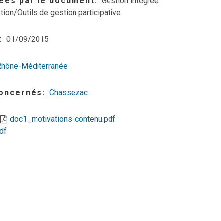
ées par le document
Gestion intégrée
tion/Outils de gestion participative
01/09/2015
Rhône-Méditerranée
concernés
Chassezac
doc1_motivations-contenu.pdf
df