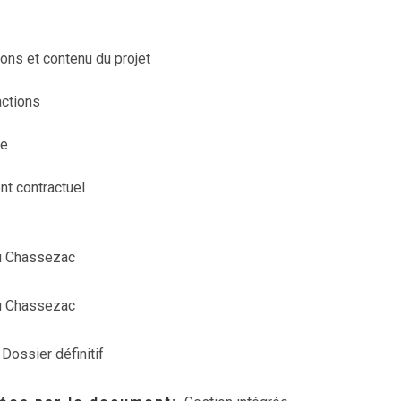
ons et contenu du projet
actions
se
t contractuel
u Chassezac
u Chassezac
Dossier définitif