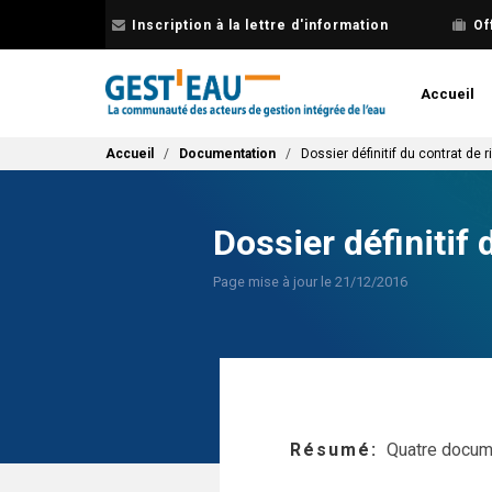
Aller
Inscription à la lettre d'information
Of
au
contenu
principal
Accueil
Fil d'Ariane
Accueil
Documentation
Dossier définitif du contrat de
Dossier définitif
Page mise à jour le 21/12/2016
Résumé
Quatre docum