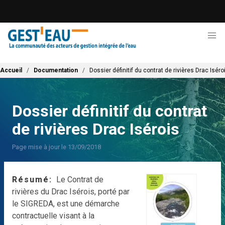
Aller
au
contenu
principal
Fil d'Ariane
Accueil
Documentation
Dossier définitif du contrat de rivières Drac Iséro
Dossier définitif du contrat
de rivières Drac Isérois
Page mise à jour le 13/09/2018
Résumé
Le Contrat de
rivières du Drac Isérois, porté par
le SIGREDA, est une démarche
contractuelle visant à la