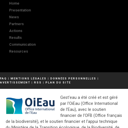
Home
Presentation
News
Partners
Actions
Results
Communication
Resources
FAQ
|
MENTIONS LÉGALES
|
DONNÉES PERSONNELLES
|
AVERTISSEMENT
|
RSS
|
PLAN DU SITE
Gest'eau a été créé et est géré
par l'OiEau (Office International
de l'Eau), avec le soutien
financier de l'OFB (Office français
de la biodiversité), et le soutien financier et l'appui technique
du Ministère de la Transition écologique, de la Biodiversité, de