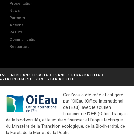
Presentation
News
Partners
Actions
Results
Communication
Resources
FAQ
|
MENTIONS LÉGALES
|
DONNÉES PERSONNELLES
|
AVERTISSEMENT
|
RSS
|
PLAN DU SITE
Gest'eau a été créé et est géré
par l'OiEau (Office International
de l'Eau), avec le soutien
financier de l'OFB (Office français
de la biodiversité), et le soutien financier et l'appui technique
du Ministère de la Transition écologique, de la Biodiversité, de
la Forêt, de la Mer et de la Pêche.