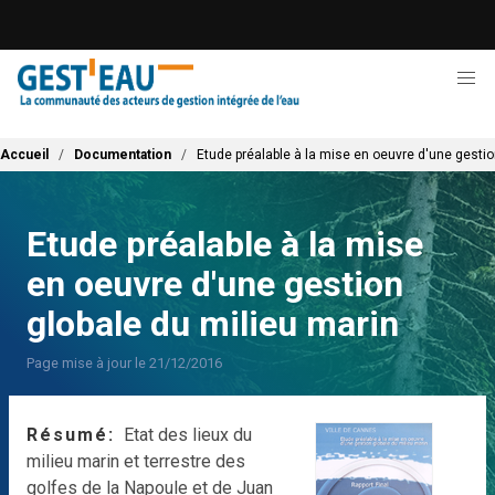
Aller
au
contenu
principal
Fil d'Ariane
Accueil
Documentation
Etude préalable à la mise en oeuvre d'une gestio
Etude préalable à la mise
en oeuvre d'une gestion
globale du milieu marin
Page mise à jour le 21/12/2016
Résumé
Etat des lieux du
milieu marin et terrestre des
golfes de la Napoule et de Juan