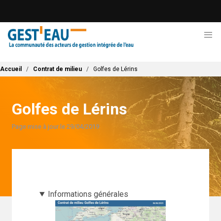
Aller
au
contenu
principal
Fil d'Ariane
Accueil
Contrat de milieu
Golfes de Lérins
Golfes de Lérins
Page mise à jour le 29/04/2019
Informations générales