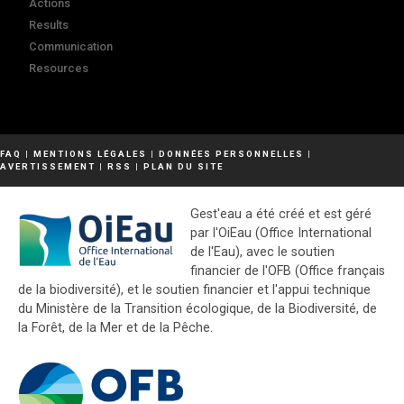
Actions
Results
Communication
Resources
FAQ
|
MENTIONS LÉGALES
|
DONNÉES PERSONNELLES
|
AVERTISSEMENT
|
RSS
|
PLAN DU SITE
Gest'eau a été créé et est géré
par l'OiEau (Office International
de l'Eau), avec le soutien
financier de l'OFB (Office français
de la biodiversité), et le soutien financier et l'appui technique
du Ministère de la Transition écologique, de la Biodiversité, de
la Forêt, de la Mer et de la Pêche.