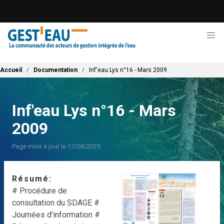
Aller
au
contenu
principal
Fil d'Ariane
Accueil
Documentation
Inf'eau Lys n°16 - Mars 2009
Inf'eau Lys n°16 - Mars
2009
Page mise à jour le 17/04/2025
Résumé
# Procédure de
consultation du SDAGE
#
Journées d'information
#