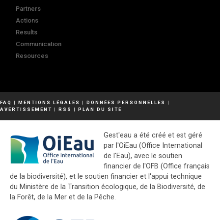
Partners
Actions
Results
Communication
Resources
FAQ
|
MENTIONS LÉGALES
|
DONNÉES PERSONNELLES
|
AVERTISSEMENT
|
RSS
|
PLAN DU SITE
Gest'eau a été créé et est géré
par l'OiEau (Office International
de l'Eau), avec le soutien
financier de l'OFB (Office français
de la biodiversité), et le soutien financier et l'appui technique
du Ministère de la Transition écologique, de la Biodiversité, de
la Forêt, de la Mer et de la Pêche.