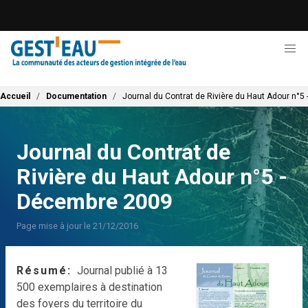
Aller
au
contenu
principal
Fil d'Ariane
Accueil
Documentation
Journal du Contrat de Rivière du Haut Adour n°
Journal du Contrat de
Rivière du Haut Adour n°5 -
Décembre 2009
Page mise à jour le 21/12/2016
Résumé
Journal publié à 13
500 exemplaires à destination
des foyers du territoire du